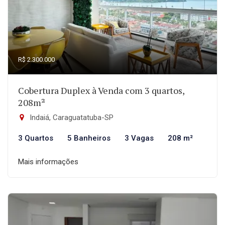
R$ 2.300.000
Cobertura Duplex à Venda com 3 quartos,
208m²
Indaiá, Caraguatatuba-SP
3 Quartos
5 Banheiros
3 Vagas
208 m²
Mais informações