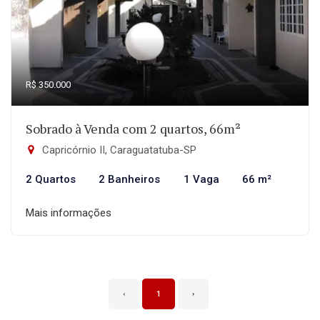
R$ 350.000
Sobrado à Venda com 2 quartos, 66m²
Capricórnio II, Caraguatatuba-SP
2 Quartos
2 Banheiros
1 Vaga
66 m²
Mais informações
‹
1
›