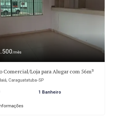
2.500
/mês
o Comercial/Loja para Alugar com 56m²
daiá, Caraguatatuba-SP
²
1 Banheiro
informações