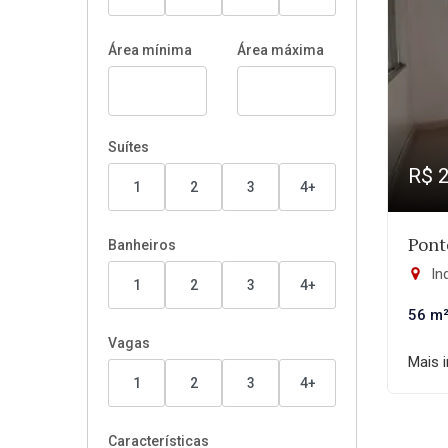
Área mínima
Área máxima
Suítes
R$ 
1
2
3
4+
Pont
Banheiros
In
1
2
3
4+
56 m
Vagas
Mais 
1
2
3
4+
Características