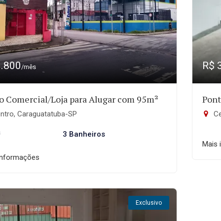
3.800
R$ 
/mês
o Comercial/Loja para Alugar com 95m²
Pont
ntro, Caraguatatuba-SP
Ce
²
3 Banheiros
Mais 
informações
Exclusivo