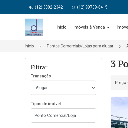
(12) 3882-2342
(12) 99739-6415
Página inicial
Início
Imóveis à Venda
Imóve
Início
Pontos Comerciais/Lojas para alugar
3 Po
Filtrar
Transação
Ordenar
Tipos de imóvel