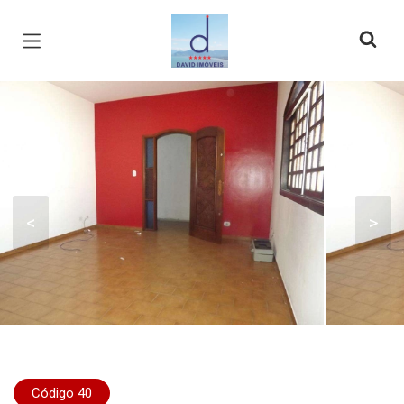
Página inicial
<
>
Código 40