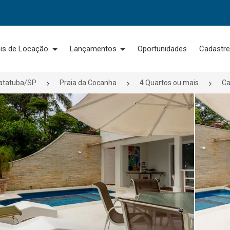
is de Locação
Lançamentos
Oportunidades
Cadastre
atatuba/SP
Praia da Cocanha
4 Quartos ou mais