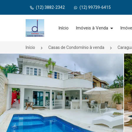
(12) 3882-2342
(12) 99739-6415
Página inicial
Início
Imóveis à Venda
Imóve
Início
Casas de Condomínio à venda
Caragu
<