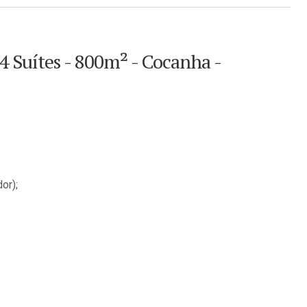
4 Suítes - 800m² - Cocanha -
or);