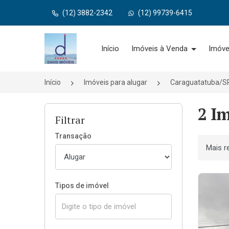
(12) 3882-2342
(12) 99739-6415
Página inicial
Início
Imóveis à Venda
Imóve
Início
Imóveis para alugar
Caraguatatuba/S
2 I
Filtrar
Transação
Ordenar
Tipos de imóvel