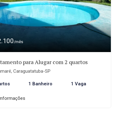
2.100
/mês
tamento para Alugar com 2 quartos
maré, Caraguatatuba-SP
artos
1 Banheiro
1 Vaga
informações