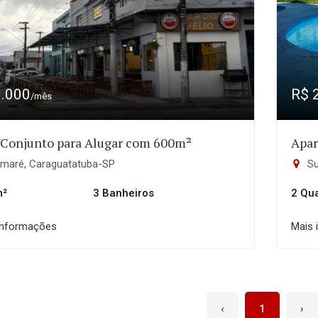
9.000
R$ 
/mês
/Conjunto para Alugar com 600m²
Apar
maré, Caraguatatuba-SP
Su
m²
3 Banheiros
2 Qu
informações
Mais 
‹
1
›