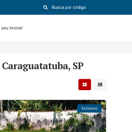
 seu Imóvel
 Caraguatatuba, SP
Mostrar resultados em 
Mostrar resultad
Exclusivo