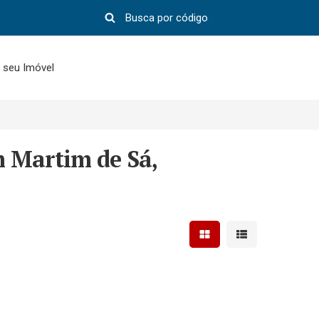
 seu Imóvel
 Martim de Sá,
Mostrar resultados em 
Mostrar resultad