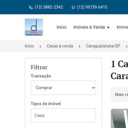
(12) 3882-2342
(12) 99739-6415
Página inicial
Início
Imóveis à Venda
Imóve
Início
Casas à venda
Caraguatatuba/SP
1 C
Filtrar
Car
Transação
Ordenar
Tipos de imóvel