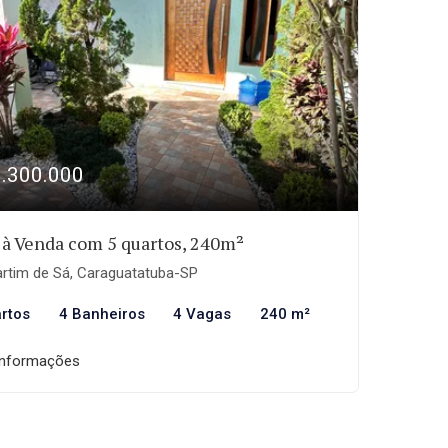
1.300.000
 à Venda com 5 quartos, 240m²
rtim de Sá, Caraguatatuba-SP
rtos
4 Banheiros
4 Vagas
240 m²
informações