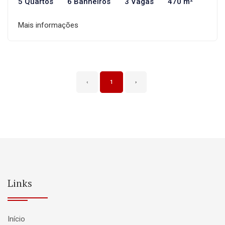
5 Quartos
6 Banheiros
3 Vagas
470 m²
Mais informações
‹
1
›
Links
Início