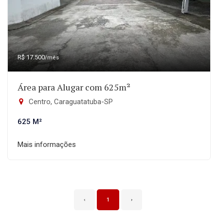
R$ 17.500
/mês
Área para Alugar com 625m²
Centro, Caraguatatuba-SP
625 M²
Mais informações
‹
1
›