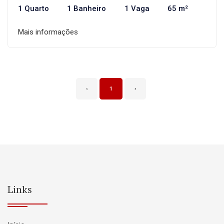
1 Quarto
1 Banheiro
1 Vaga
65 m²
Mais informações
‹
1
›
Links