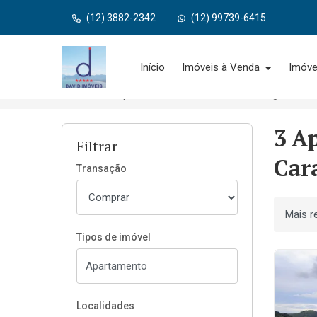
(12) 3882-2342
(12) 99739-6415
Página inicial
Início
Imóveis à Venda
Imóve
Início
Apartamentos à venda
Caraguatatub
3 A
Filtrar
Car
Transação
Ordenar
Tipos de imóvel
Localidades