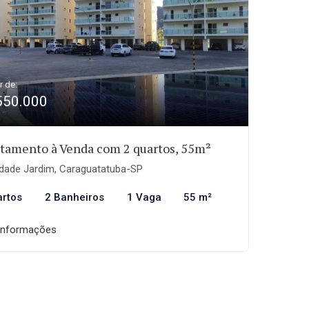
r de:
550.000
tamento à Venda com 2 quartos, 55m²
dade Jardim, Caraguatatuba-SP
artos
2 Banheiros
1 Vaga
55 m²
informações