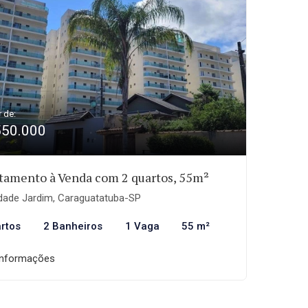
r de:
550.000
tamento à Venda com 2 quartos, 55m²
dade Jardim, Caraguatatuba-SP
rtos
2 Banheiros
1 Vaga
55 m²
informações