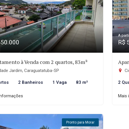
A parti
550.000
R$ 
tamento à Venda com 2 quartos, 83m²
Apar
dade Jardim, Caraguatatuba-SP
Ci
rtos
2 Banheiros
1 Vaga
83 m²
2 Qu
informações
Mais 
Pronto para Morar