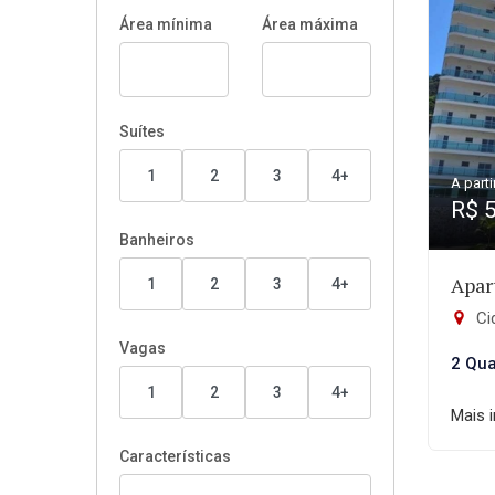
Área mínima
Área máxima
Suítes
1
2
3
4+
A parti
R$ 
Banheiros
Apar
1
2
3
4+
Ci
Vagas
2 Qua
1
2
3
4+
Mais 
Características