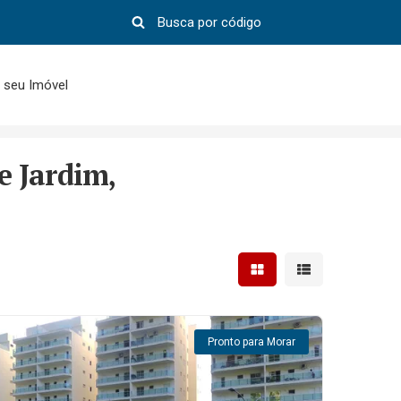
 seu Imóvel
e Jardim,
Mostrar resultados em 
Mostrar resultad
Pronto para Morar